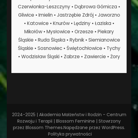
Czerwionka-Leszczyny • Dąbrowa Górnicza •
Gliwice • Imielin • Jastrzębie Zdrój • Jaworzno
• Katowice • Knurów • Lędziny • Łaziska •
Mikołów • Mysłowice • Orzesze • Piekary
Śląskie • Ruda Śląska • Rybnik • Siemianowice
Śląskie • Sosnowiec • Świętochłowice • Tychy
• Wodzisław Śląski • Zabrze • Zawiercie • Żory
2024-2025 | Akademia Małżeństw i Rodzin - Centrum
Rozwoju i Terapii |
Blossom Feminine | Stowrzony
przez
Blossom Themes
.Napędzane przez
WordPress
.
Polityka prywatności