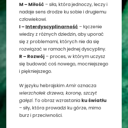
M – Miłość
– siła, która jednoczy, leczy i
nadaje sens drodze ku sobie i drugiemu
człowiekowi.
I –
Interdyscyplinarność
– łączenie
wiedzy z różnych dziedzin, aby uporać
się z problemami, których nie da się
rozwiązać w ramach jednej dyscypliny.
R – Rozwój
– proces, w którym uczysz
się budować coś nowego, mocniejszego
i piękniejszego.
W języku hebrajskim
Amir
oznacza
wierzchołek drzewa, koronę, szczyt
gałęzi
. To obraz wzrastania
ku światłu
– siły, która prowadzi ku górze, mimo
burz i przeciwności.