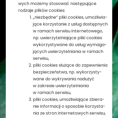
wych możemy sto­so­wać nastę­pu­jące
rodzaje pli­ków cookies:
„nie­zbędne” pliki cookies, umoż­li­wia­
jące korzy­sta­nie z usług dostęp­nych
w ramach ser­wisu inter­ne­to­wego,
np. uwie­rzy­tel­nia­jące pliki cookies
wyko­rzy­sty­wane do usług wyma­ga­
ją­cych uwie­rzy­tel­nia­nia w ramach
serwisu,
pliki cookies słu­żące do zapew­nie­nia
bez­pie­czeń­stwa, np. wyko­rzy­sty­
wane do wykry­wa­nia nad­użyć
w zakre­sie uwie­rzy­tel­nia­nia
w ramach serwisu,
pliki cookies, umoż­li­wia­jące zbie­ra­
nie infor­ma­cji o spo­so­bie korzy­sta­
nia ze stron inter­ne­to­wych serwisu,