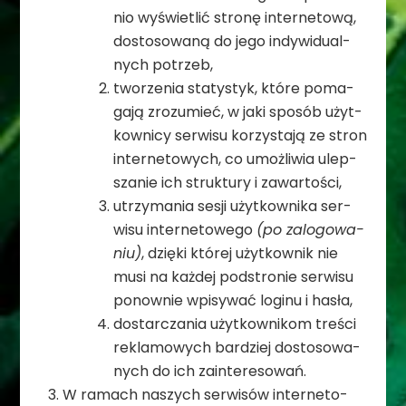
nio wyświe­tlić stronę inter­ne­tową,
dosto­so­waną do jego indy­wi­du­al­
nych potrzeb,
two­rze­nia sta­ty­styk, które poma­
gają zro­zu­mieć, w jaki spo­sób użyt­
kow­nicy ser­wisu korzy­stają ze stron
inter­ne­to­wych, co umoż­li­wia ulep­
sza­nie ich struk­tury i zawartości,
utrzy­ma­nia sesji użyt­kow­nika ser­
wisu inter­ne­to­wego
(po zalo­go­wa­
niu)
, dzięki któ­rej użyt­kow­nik nie
musi na każ­dej pod­stro­nie ser­wisu
ponow­nie wpi­sy­wać loginu i hasła,
dostar­cza­nia użyt­kow­ni­kom tre­ści
rekla­mo­wych bar­dziej dosto­so­wa­
nych do ich zainteresowań.
W ramach naszych ser­wi­sów inter­ne­to­