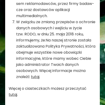
sem rekla­mo­daw­ców, przez firmy badaw­
cze oraz dostaw­ców apli­ka­cji
multimedialnych.
W związku ze zmianą przepisów o ochronie
danych osobowych i wejściu w życie
tzw. RODO, w dniu 25. maja 2018 roku,
informujemy, że:Na naszej stronie została
zaktualizowana Polityka Prywatności, która
obejmuje wszystkie nowe obowiązki
informacyjne, które mamy wobec Ciebie
jako administrator Twoich danych
osobowych. Więcej informacje można
znaleźć
tutaj
.
Wię­cej o cia­stecz­kach możesz prze­czy­tać
tutaj
.