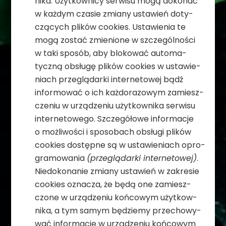
nika. Użyt­kow­nicy ser­wisu mogą doko­nać
w każ­dym cza­sie zmiany usta­wień doty­
czą­cych pli­ków cookies. Usta­wie­nia te
mogą zostać zmie­nione w szcze­gól­no­ści
w taki spo­sób, aby blo­ko­wać auto­ma­
tyczną obsługę pli­ków cookies w usta­wie­
niach prze­glą­darki inter­ne­to­wej bądź
infor­mo­wać o ich każ­do­ra­zo­wym zamiesz­
cze­niu w urzą­dze­niu użyt­kow­nika ser­wisu
inter­ne­to­wego. Szcze­gó­łowe infor­ma­cje
o moż­li­wo­ści i spo­so­bach obsługi pli­ków
cookies dostępne są w usta­wie­niach opro­
gra­mo­wa­nia
(prze­glą­darki inter­ne­to­wej)
.
Nie­do­ko­na­nie zmiany usta­wień w zakre­sie
cookies ozna­cza, że będą one zamiesz­
czone w urzą­dze­niu koń­co­wym użyt­kow­
nika, a tym samym będziemy prze­cho­wy­
wać infor­ma­cje w urzą­dze­niu koń­co­wym