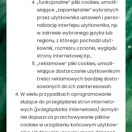
„funk­cjo­nalne” pliki cookies, umoż­li­
wia­jące „zapa­mię­ta­nie” wybra­nych
przez użyt­kow­nika usta­wień i per­so­
na­li­za­cję inter­fejsu użyt­kow­nika, np.
w zakre­sie wybra­nego języka lub
regionu, z któ­rego pocho­dzi użyt­
kow­nik, roz­miaru czcionki, wyglądu
strony inter­ne­to­wej itp.,
„rekla­mowe” pliki cookies, umoż­li­
wia­jące dostar­cza­nie użyt­kow­ni­kom
tre­ści rekla­mo­wych bar­dziej dosto­
so­wa­nych do ich zainteresowań.
W wielu przy­pad­kach opro­gra­mo­wa­nie
słu­żące do prze­glą­da­nia stron inter­ne­to­
wych
(prze­glą­darka inter­ne­towa)
domyśl­
nie dopusz­cza prze­cho­wy­wa­nie pli­ków
cookies w urzą­dze­niu koń­co­wym użyt­kow­