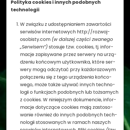
Poli­tyka cookies i innych podob­nych
technologii
W związku z udo­stęp­nia­niem zawar­to­ści
ser­wi­sów inter­ne­to­wych http://​rozwoj-
osobisty.com
(w dal­szej czę­ści zwa­nego
„Ser­wi­sem”)
sto­suje tzw. cookies, tj. infor­
ma­cje zapi­sy­wane przez ser­wery na urzą­
dze­niu koń­co­wym użyt­kow­nika, które ser­
wery mogą odczy­tać przy każ­do­ra­zo­wym
połą­cze­niu się z tego urzą­dze­nia koń­co­
wego, może także uży­wać innych tech­no­
lo­gii o funk­cjach podob­nych lub toż­sa­mych
z cookies. W niniej­szym doku­men­cie, infor­
ma­cje doty­czące cookies mają zasto­so­
wa­nie rów­nież do innych podob­nych tech­
no­lo­gii sto­so­wa­nych w ramach naszych
ser­wi­sów inter­ne­to­wych. Pliki cookies
(tzw.