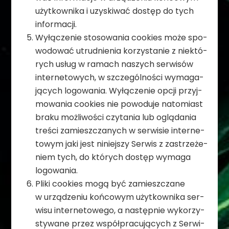
użyt­kow­nika i uzy­ski­wać dostęp do tych
informacji.
Wyłą­cze­nie sto­so­wa­nia cookies może spo­
wo­do­wać utrud­nie­nia korzy­sta­nie z nie­któ­
rych usług w ramach naszych ser­wi­sów
inter­ne­to­wych, w szcze­gól­no­ści wyma­ga­
ją­cych logo­wa­nia. Wyłą­cze­nie opcji przyj­
mo­wa­nia cookies nie powo­duje nato­miast
braku moż­li­wo­ści czy­ta­nia lub oglą­da­nia
tre­ści zamiesz­cza­nych w ser­wi­sie inter­ne­
to­wym jaki jest niniej­szy Ser­wis z zastrze­że­
niem tych, do któ­rych dostęp wymaga
logowania.
Pliki cookies mogą być zamiesz­czane
w urzą­dze­niu koń­co­wym użyt­kow­nika ser­
wisu inter­ne­to­wego, a następ­nie wyko­rzy­
sty­wane przez współ­pra­cu­ją­cych z Ser­wi­