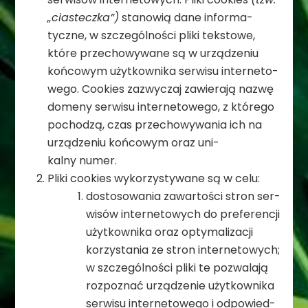
„cia­steczka”)
sta­no­wią dane infor­ma­
tyczne, w szcze­gól­no­ści pliki tek­stowe,
które prze­cho­wy­wane są w urzą­dze­niu
koń­co­wym użyt­kow­nika ser­wisu inter­ne­to­
wego. Cookies zazwy­czaj zawie­rają nazwę
domeny ser­wisu inter­ne­to­wego, z któ­rego
pocho­dzą, czas prze­cho­wy­wa­nia ich na
urzą­dze­niu koń­co­wym oraz uni­
kalny numer.
Pliki cookies wyko­rzy­sty­wane są w celu:
dosto­so­wa­nia zawar­to­ści stron ser­
wi­sów inter­ne­to­wych do pre­fe­ren­cji
użyt­kow­nika oraz opty­ma­li­za­cji
korzy­sta­nia ze stron inter­ne­to­wych;
w szcze­gól­no­ści pliki te pozwa­lają
roz­po­znać urzą­dze­nie użyt­kow­nika
ser­wisu inter­ne­to­wego i odpo­wied­