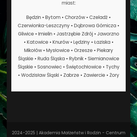
miast:
Będzin • Bytom • Chorzów • Czeladź •
Czerwionka-Leszczyny • Dąbrowa Górnicza •
Gliwice • Imielin • Jastrzębie Zdrój • Jaworzno
• Katowice • Knurów • Lędziny • Łaziska •
Mikołów • Mysłowice • Orzesze • Piekary
Śląskie • Ruda Śląska • Rybnik • Siemianowice
Śląskie • Sosnowiec • Świętochłowice • Tychy
• Wodzisław Śląski • Zabrze • Zawiercie • Żory
2024-2025 | Akademia Małżeństw i Rodzin - Centrum