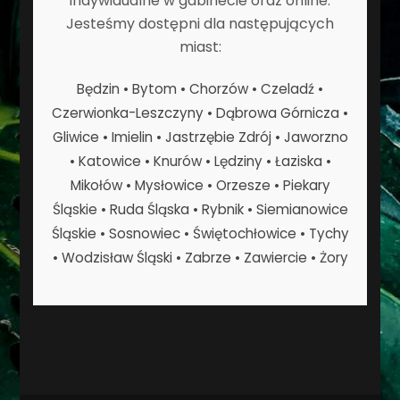
indywidualne w gabinecie oraz online.
Jesteśmy dostępni dla następujących
miast:
Będzin • Bytom • Chorzów • Czeladź •
Czerwionka-Leszczyny • Dąbrowa Górnicza •
Gliwice • Imielin • Jastrzębie Zdrój • Jaworzno
• Katowice • Knurów • Lędziny • Łaziska •
Mikołów • Mysłowice • Orzesze • Piekary
Śląskie • Ruda Śląska • Rybnik • Siemianowice
Śląskie • Sosnowiec • Świętochłowice • Tychy
• Wodzisław Śląski • Zabrze • Zawiercie • Żory