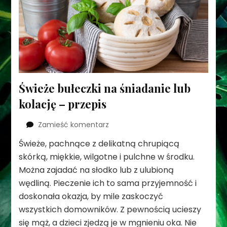
Świeże bułeczki na śniadanie lub
kolację – przepis
we
Zamieść komentarz
wpisie
Świeże, pachnące z delikatną chrupiącą
Świeże
skórką, miękkie, wilgotne i pulchne w środku.
bułeczki
na
Można zajadać na słodko lub z ulubioną
śniadanie
wędliną. Pieczenie ich to sama przyjemność i
lub
doskonała okazja, by mile zaskoczyć
kolację
wszystkich domowników. Z pewnością ucieszy
–
przepis
się mąż, a dzieci zjedzą je w mgnieniu oka. Nie