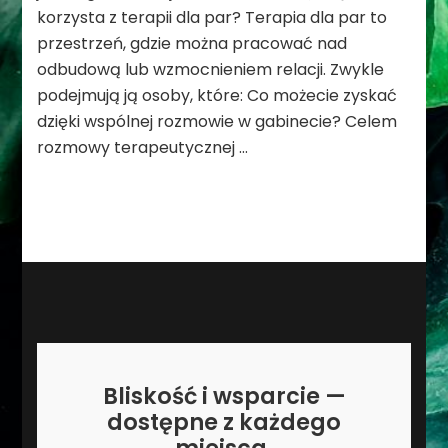
korzysta z terapii dla par? Terapia dla par to
powinniście
wiedzieć
przestrzeń, gdzie można pracować nad
–
odbudową lub wzmocnieniem relacji. Zwykle
FAQ
podejmują ją osoby, które: Co możecie zyskać
dzięki wspólnej rozmowie w gabinecie? Celem
rozmowy terapeutycznej …
Bliskość i wsparcie —
dostępne z każdego
miejsca.