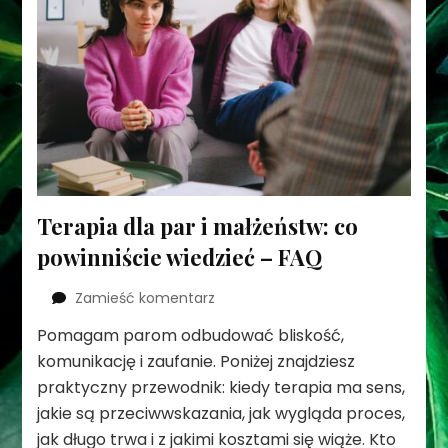
Terapia dla par i małżeństw: co
powinniście wiedzieć – FAQ
we
Zamieść komentarz
wpisie
Pomagam parom odbudować bliskość,
Terapia
komunikację i zaufanie. Poniżej znajdziesz
dla
par
praktyczny przewodnik: kiedy terapia ma sens,
i
jakie są przeciwwskazania, jak wygląda proces,
małżeństw:
jak długo trwa i z jakimi kosztami się wiąże. Kto
co