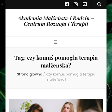
Akademia Małżeństw i Rodzin –
Centrum Rozwoju i Terapii
Tag:
czy komuś pomogła terapia
małżeńska?
Strona główna
/
czy komuś pomogła terapia
małżeńska?