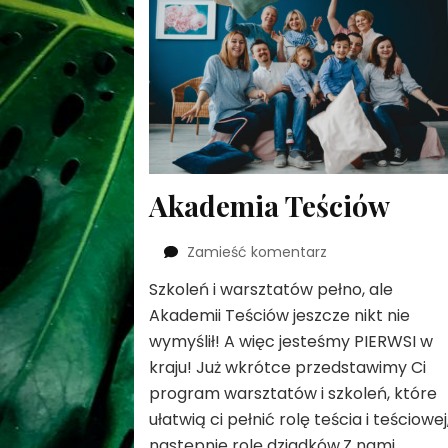
Akademia Teściów
we
Zamieść komentarz
wpisie
Szkoleń i warsztatów pełno, ale
Akademia
Akademii Teściów jeszcze nikt nie
Teściów
wymyślił! A więc jesteśmy PIERWSI w
kraju! Już wkrótce przedstawimy Ci
program warsztatów i szkoleń, które
ułatwią ci pełnić rolę teścia i teściowej
następnie rolę dziadków.Z nami