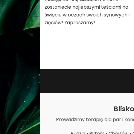
zostaniecie najlepszymi teściami na
święcie w oczach swoich synowych i
zięciów! Zapraszamy!
Blisk
Prowadzimy terapię dla par i kon
Będzin • Bytom • Chorzów • C