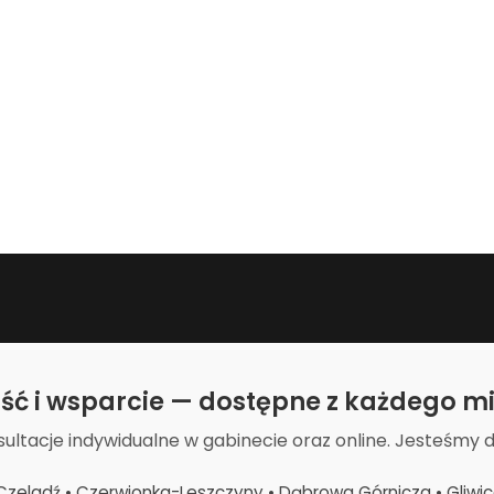
ość i wsparcie — dostępne z każdego mi
sultacje indywidualne w gabinecie oraz online. Jesteśmy 
zeladź • Czerwionka-Leszczyny • Dąbrowa Górnicza • Gliwice •