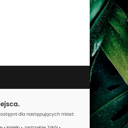
ejsca.
dostępni dla następujących miast:
 Imielin • Jastrzębie Zdrój •