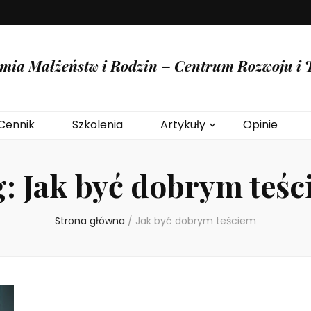
mia Małżeństw i Rodzin – Centrum Rozwoju i T
Cennik
Szkolenia
Artykuły
Opinie
g:
Jak być dobrym teś
Strona główna
/
Jak być dobrym teściem