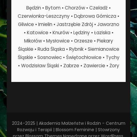
Będzin • Bytom • Chorzów • Czeladź •
Czerwionka-Leszczyny • Dąbrowa Górnicza •
Gliwice • Imielin • Jastrzębie Zdrój • Jaworzno
• Katowice • Knurów • Lędziny • Łaziska •
Mikołów • Mysłowice • Orzesze • Piekary
Śląskie • Ruda Śląska • Rybnik • Siemianowice
Śląskie • Sosnowiec • Świętochłowice • Tychy
• Wodzisław Śląski • Zabrze • Zawiercie • Żory
2024-2025 | Akademia Małżeństw i Rodzin - Centrum
Rozwoju i Terapii |
Blossom Feminine | Stowrzony
przez
Blossom Themes
.Napędzane przez
WordPress
.