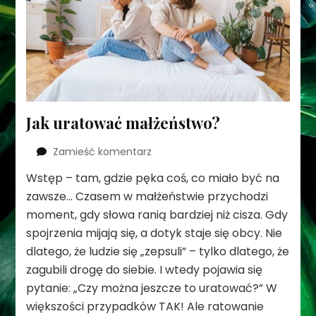
Jak uratować małżeństwo?
we
Zamieść komentarz
wpisie
Wstęp – tam, gdzie pęka coś, co miało być na
Jak
zawsze… Czasem w małżeństwie przychodzi
uratować
małżeństwo?
moment, gdy słowa ranią bardziej niż cisza. Gdy
spojrzenia mijają się, a dotyk staje się obcy. Nie
dlatego, że ludzie się „zepsuli” – tylko dlatego, że
zagubili drogę do siebie. I wtedy pojawia się
pytanie: „Czy można jeszcze to uratować?” W
większości przypadków TAK! Ale ratowanie