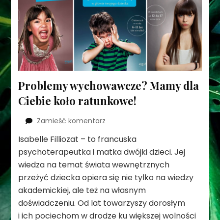
Problemy wychowawcze? Mamy dla
Ciebie koło ratunkowe!
we
Zamieść komentarz
wpisie
Isabelle Filliozat – to francuska
Problemy
psychoterapeutka i matka dwójki dzieci. Jej
wychowawcze?
Mamy
wiedza na temat świata wewnętrznych
dla
przeżyć dziecka opiera się nie tylko na wiedzy
Ciebie
akademickiej, ale też na własnym
koło
doświadczeniu. Od lat towarzyszy dorosłym
ratunkowe!
i ich pociechom w drodze ku większej wolności