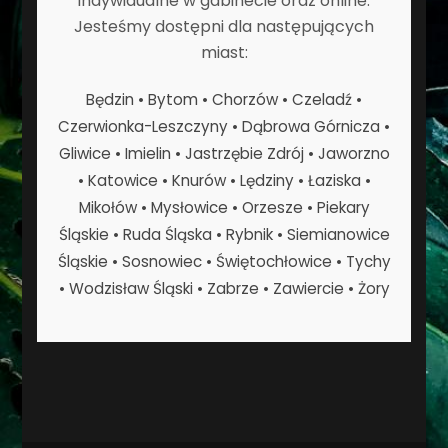
indywidualne w gabinecie oraz online.
Jesteśmy dostępni dla następujących
miast:
Będzin • Bytom • Chorzów • Czeladź •
Czerwionka-Leszczyny • Dąbrowa Górnicza •
Gliwice • Imielin • Jastrzębie Zdrój • Jaworzno
• Katowice • Knurów • Lędziny • Łaziska •
Mikołów • Mysłowice • Orzesze • Piekary
Śląskie • Ruda Śląska • Rybnik • Siemianowice
Śląskie • Sosnowiec • Świętochłowice • Tychy
• Wodzisław Śląski • Zabrze • Zawiercie • Żory