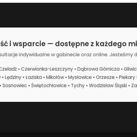
ość i wsparcie — dostępne z każdego mi
sultacje indywidualne w gabinecie oraz online. Jesteśmy 
zeladź • Czerwionka-Leszczyny • Dąbrowa Górnicza • Gliwice •
 Lędziny • Łaziska • Mikołów • Mysłowice • Orzesze • Piekary Ś
• Sosnowiec • Świętochłowice • Tychy • Wodzisław Śląski • Zab