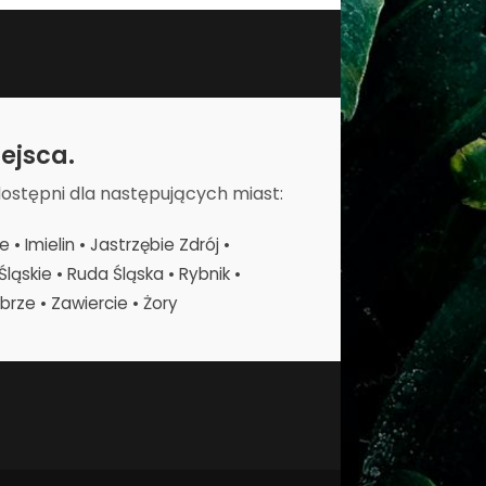
ejsca.
dostępni dla następujących miast:
 Imielin • Jastrzębie Zdrój •
ląskie • Ruda Śląska • Rybnik •
rze • Zawiercie • Żory