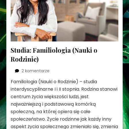
Studia: Familiologia (Nauki o
Rodzinie)
do
2 komentarze
Studia:
Familiologia (Nauki o Rodzinie) – studia
Familiologia
interdyscyplinarne I i II stopnia. Rodzina stanowi
(Nauki
o
centrum życia większości ludzi, jest
Rodzinie)
najważniejszą i podstawową komórką
społeczną, na której opiera się całe
społeczeństwo. Życie rodzinne jak każdy inny
aspekt życia społecznego zmieniało się, zmienia