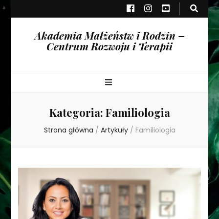
Akademia Małżeństw i Rodzin –
Centrum Rozwoju i Terapii
Kategoria:
Familiologia
Strona główna
/
Artykuły
/
Familiologia