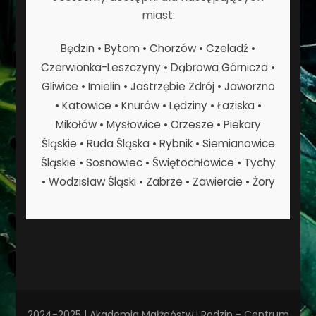
miast:
Będzin • Bytom • Chorzów • Czeladź •
Czerwionka-Leszczyny • Dąbrowa Górnicza •
Gliwice • Imielin • Jastrzębie Zdrój • Jaworzno
• Katowice • Knurów • Lędziny • Łaziska •
Mikołów • Mysłowice • Orzesze • Piekary
Śląskie • Ruda Śląska • Rybnik • Siemianowice
Śląskie • Sosnowiec • Świętochłowice • Tychy
• Wodzisław Śląski • Zabrze • Zawiercie • Żory
2024-2025 | Akademia Małżeństw i Rodzin - Centrum