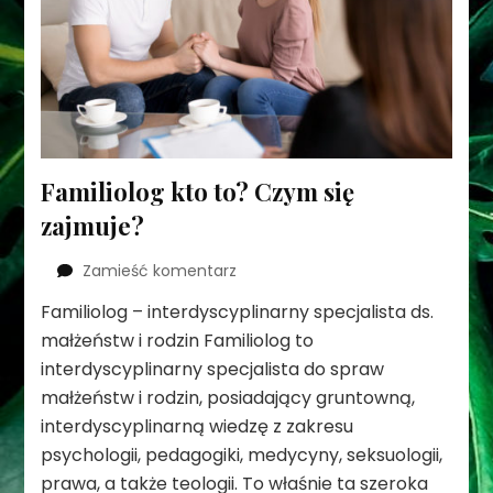
Familiolog kto to? Czym się
zajmuje?
we
Zamieść komentarz
wpisie
Familiolog – interdyscyplinarny specjalista ds.
Familiolog
małżeństw i rodzin Familiolog to
kto
to?
interdyscyplinarny specjalista do spraw
Czym
małżeństw i rodzin, posiadający gruntowną,
się
interdyscyplinarną wiedzę z zakresu
zajmuje?
psychologii, pedagogiki, medycyny, seksuologii,
prawa, a także teologii. To właśnie ta szeroka