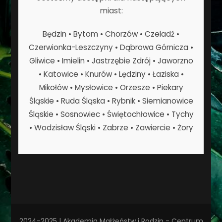
miast:
Będzin • Bytom • Chorzów • Czeladź •
Czerwionka-Leszczyny • Dąbrowa Górnicza •
Gliwice • Imielin • Jastrzębie Zdrój • Jaworzno
• Katowice • Knurów • Lędziny • Łaziska •
Mikołów • Mysłowice • Orzesze • Piekary
Śląskie • Ruda Śląska • Rybnik • Siemianowice
Śląskie • Sosnowiec • Świętochłowice • Tychy
• Wodzisław Śląski • Zabrze • Zawiercie • Żory
2024-2025 | Akademia Małżeństw i Rodzin - Centrum