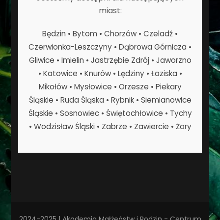
miast:
Będzin • Bytom • Chorzów • Czeladź •
Czerwionka-Leszczyny • Dąbrowa Górnicza •
Gliwice • Imielin • Jastrzębie Zdrój • Jaworzno
• Katowice • Knurów • Lędziny • Łaziska •
Mikołów • Mysłowice • Orzesze • Piekary
Śląskie • Ruda Śląska • Rybnik • Siemianowice
Śląskie • Sosnowiec • Świętochłowice • Tychy
• Wodzisław Śląski • Zabrze • Zawiercie • Żory
2024-2025 | Akademia Małżeństw i Rodzin - Centrum