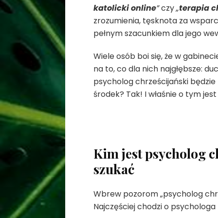
katolicki online
”
czy
„
terapia c
zrozumienia, tęsknota za wsparc
pełnym szacunkiem dla jego we
Wiele osób boi się, że w gabinec
na to, co dla nich najgłębsze: du
psycholog chrześcijański będzie 
środek? Tak! I właśnie o tym jest 
Kim jest psycholog c
szukać
Wbrew pozorom „psycholog chrześ
Najczęściej chodzi o psychologa 