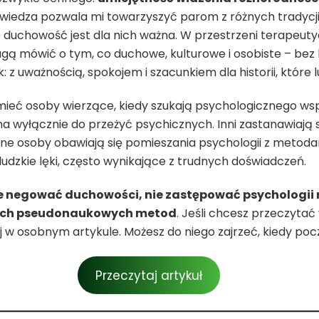
 wiedza pozwala mi towarzyszyć parom z różnych tradycji 
e duchowość jest dla nich ważna. W przestrzeni terapeuty
gą mówić o tym, co duchowe, kulturowe i osobiste – bez
z uważnością, spokojem i szacunkiem dla historii, które l
ieć osoby wierzące, kiedy szukają psychologicznego wspar
wyłącznie do przeżyć psychicznych. Inni zastanawiają się
inne osoby obawiają się pomieszania psychologii z metoda
dzkie lęki, często wynikające z trudnych doświadczeń.
e negować duchowości, nie zastępować psychologii re
nych pseudonaukowych metod
. Jeśli chcesz przeczytać
j w osobnym artykule. Możesz do niego zajrzeć, kiedy poczu
Przeczytaj artykuł