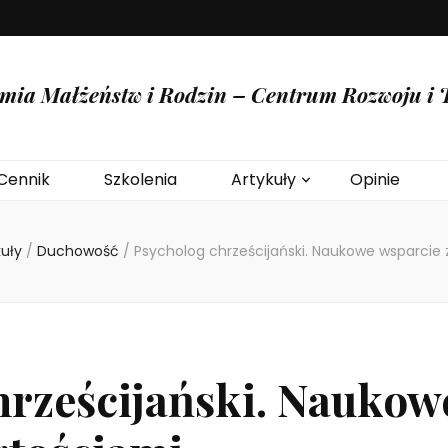
mia Małżeństw i Rodzin – Centrum Rozwoju i T
Cennik
Szkolenia
Artykuły
Opinie
kuły
/
Duchowość
/
Psycholog chrześcijański. Naukowe wsparcie
hrześcijański. Naukow