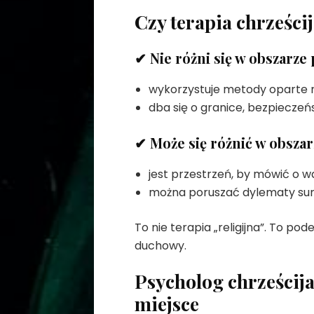
Czy terapia chrześci
✔
Nie różni się
w obszarze 
wykorzystuje metody oparte
dba się o granice, bezpieczeńs
✔
Może się różnić
w obszar
jest przestrzeń, by mówić o 
można poruszać dylematy sumi
To nie terapia „religijna”. To pod
duchowy.
Psycholog chrześcij
miejsce