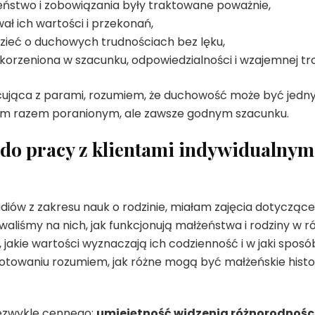
eństwo i zobowiązania były traktowane poważnie,
ał ich wartości i przekonań,
zieć o duchowych trudnościach bez lęku,
korzeniona w szacunku, odpowiedzialności i wzajemnej tr
cująca z parami, rozumiem, że duchowość może być jedny
ym razem poranionym, ale zawsze godnym szacunku.
do pracy z klientami indywidualnym
iów z zakresu nauk o rodzinie, miałam zajęcia dotycząc
aliśmy na nich, jak funkcjonują małżeństwa i rodziny w ró
e, jakie wartości wyznaczają ich codzienność i w jaki spos
towaniu rozumiem, jak różne mogą być małżeńskie historie
iezwykle cennego:
umiejętność widzenia różnorodności