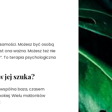
ożsamości. Możesz być osobą
est ona ważna. Możesz też nie
”. To terapia psychologiczna
w jej szuka?
o wspólna baza, czasem
ębokiej. Wielu małżonków
: