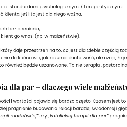
nie ze standardami psychologicznymi / terapeutycznymi
klienta, jeśli ta jest dla niego ważna,
ach bez oceniania,
li klient go wnosi (np. w małżeństwie).
tóry daje przestrzeń na to, co jest dla Ciebie częścią t
nie do końca wie, jak rozumie duchowość, ale czuje, że j
to również będzie uszanowane. To nie terapia „pastoralna
ia dla par – dlaczego wiele małżeńst
ci i wartości pojawia się bardzo często. Czasem jest t
dziej pragnienie budowania relacji bardziej świadomej i gł
rapii małżeńskiej”
czy
„katolickiej terapii dla par”
pragnie