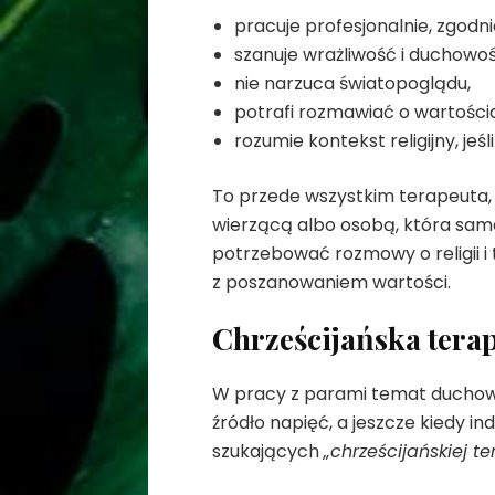
pracuje profesjonalnie, zgod
szanuje wrażliwość i duchowość 
nie narzuca światopoglądu,
potrafi rozmawiać o wartości
rozumie kontekst religijny, jeś
To przede wszystkim terapeuta, k
wierzącą albo osobą, która sama 
potrzebować rozmowy o religii i 
z poszanowaniem wartości.
Chrześcijańska terap
W pracy z parami temat duchowoś
źródło napięć, a jeszcze kiedy in
szukających
„chrześcijańskiej te