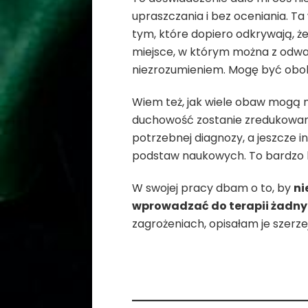
upraszczania i bez oceniania. Ta
tym, które dopiero odkrywają, ż
miejsce, w którym można z odwa
niezrozumieniem. Mogę być obok: 
Wiem też, jak wiele obaw mogą m
duchowość zostanie zredukowana 
potrzebnej diagnozy, a jeszcze 
podstaw naukowych. To bardzo lu
W swojej pracy dbam o to, by
ni
wprowadzać do terapii żad
zagrożeniach, opisałam je szerze