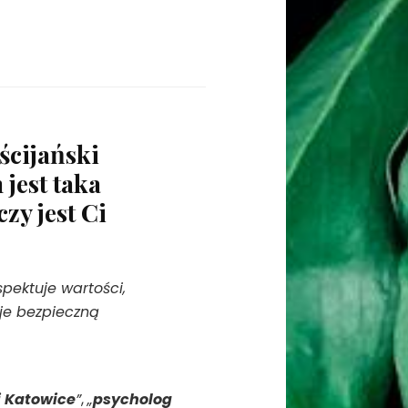
ścijański
jest taka
zy jest Ci
spektuje wartości,
je bezpieczną
i Katowice
”
,
„
psycholog