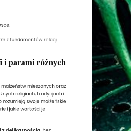
osce.
m z fundamentów relacji.
i i parami różnych
e małżeństw mieszanych oraz
żnych religiach, tradycjach i
ób rozumieją swoje małżeńskie
 i jakie wartości je
 z delikatnością
, bez