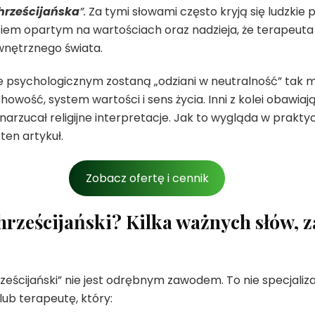
hrześcijańska
”.
Za tymi słowami często kryją się ludzkie 
iem opartym na wartościach oraz nadzieja, że terapeuta 
wnętrznego świata.
ie psychologicznym zostaną „odziani w neutralność” tak m
chowość, system wartości i sens życia. Inni z kolei obawiają
narzucał religijne interpretacje. Jak to wygląda w praktyc
ten artykuł.
Zobacz ofertę i cennik
hrześcijański? Kilka ważnych słów, 
cijański” nie jest odrębnym zawodem. To nie specjaliza
lub terapeutę, który: