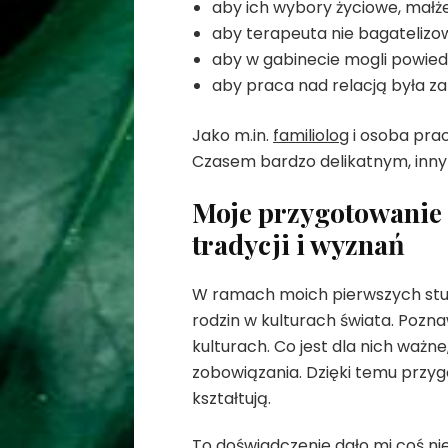
aby ich wybory życiowe, małż
aby terapeuta nie bagatelizow
aby w gabinecie mogli powied
aby praca nad relacją była za
Jako m.in.
familiolog
i osoba pra
Czasem bardzo delikatnym, inn
Moje przygotowanie 
tradycji i wyznań
W ramach moich pierwszych stud
rodzin w kulturach świata. Poznaw
kulturach. Co jest dla nich ważn
zobowiązania. Dzięki temu przygo
kształtują.
To doświadczenie dało mi coś n