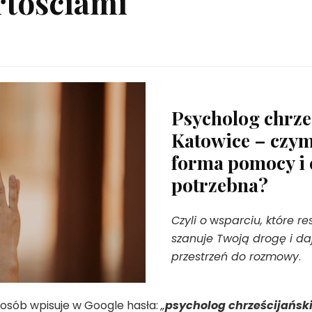
rtościami
ski.
Psycholog chrze
Katowice – czym 
forma pomocy i c
i
potrzebna?
Czyli o
w
sparciu, które re
szanuje Twoją drogę i da
przestrzeń do rozmowy
.
 osób wpisuje w Google hasła:
„
psycholog chrześcijańsk